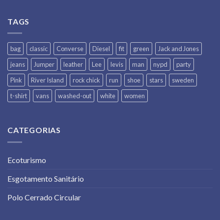
TAGS
bag
classic
Converse
Diesel
fit
green
Jack and Jones
jeans
Jumper
leather
Lee
levis
man
nypd
party
Pink
River Island
rock chick
run
shoe
stars
sweden
t-shirt
vans
washed-out
white
women
CATEGORIAS
Ecoturismo
Esgotamento Sanitário
Polo Cerrado Circular