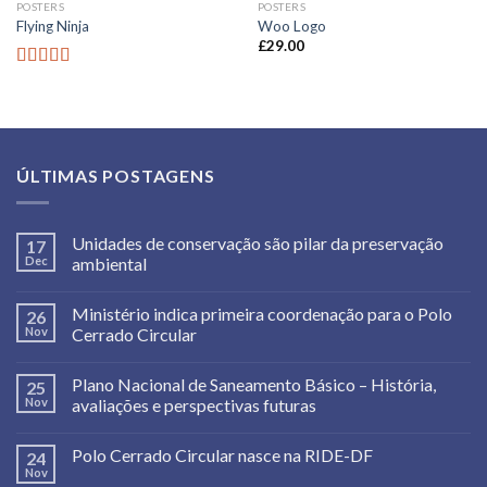
POSTERS
POSTERS
Flying Ninja
Woo Logo
£
29.00
Rated
4.17
out
of 5
ÚLTIMAS POSTAGENS
Unidades de conservação são pilar da preservação
17
Dec
ambiental
Ministério indica primeira coordenação para o Polo
26
Nov
Cerrado Circular
Plano Nacional de Saneamento Básico – História,
25
Nov
avaliações e perspectivas futuras
Polo Cerrado Circular nasce na RIDE-DF
24
Nov