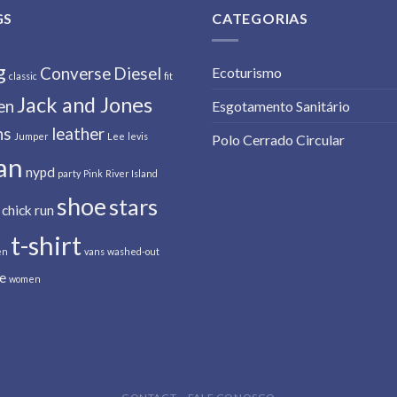
GS
CATEGORIAS
g
Converse
Diesel
Ecoturismo
classic
fit
Jack and Jones
en
Esgotamento Sanitário
ns
leather
Jumper
Lee
levis
Polo Cerrado Circular
an
nypd
party
Pink
River Island
shoe
stars
 chick
run
t-shirt
en
vans
washed-out
e
women