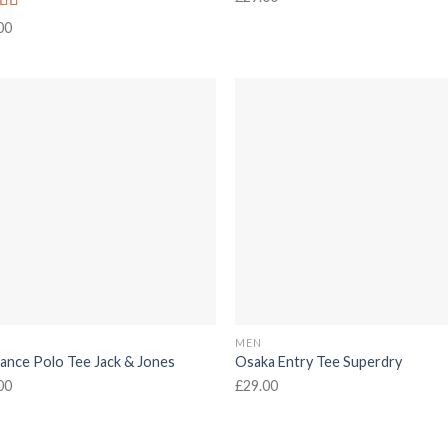
d
00
out
MEN
ance Polo Tee Jack & Jones
Osaka Entry Tee Superdry
00
£
29.00