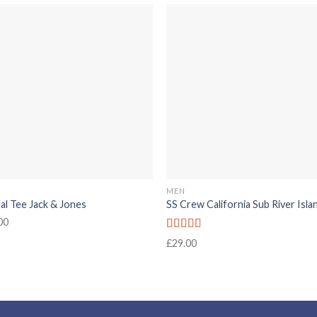
MEN
al Tee Jack & Jones
SS Crew California Sub River Isla
00
Rated
£
29.00
3.67
out
of 5