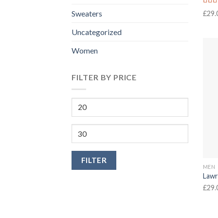
Rate
Sweaters
£
29.
3.50
of 5
Uncategorized
Women
FILTER BY PRICE
Min
price
Max
price
FILTER
MEN
Lawr
£
29.