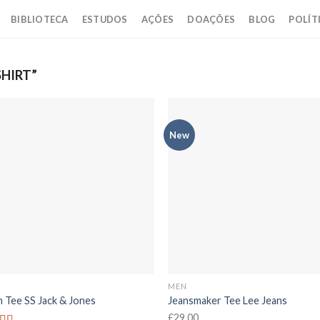
BIBLIOTECA
ESTUDOS
AÇÕES
DOAÇÕES
BLOG
POLÍT
HIRT”
New
MEN
n Tee SS Jack & Jones
Jeansmaker Tee Lee Jeans
£
29.00