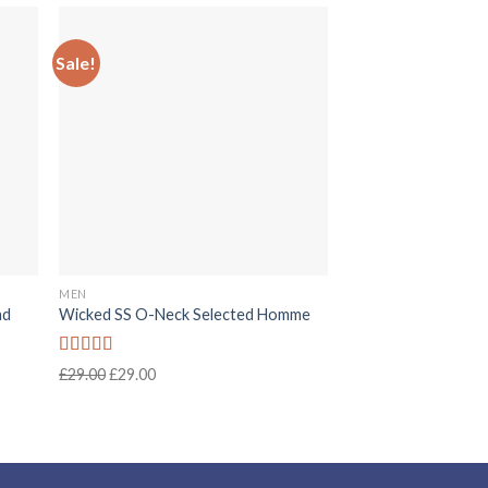
Sale!
MEN
nd
Wicked SS O-Neck Selected Homme
Rated
£
29.00
£
29.00
4.00
out
of 5