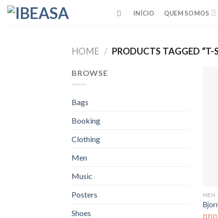
Skip
INÍCIO
QUEM SOMOS
to
content
HOME
/
PRODUCTS TAGGED “T-S
BROWSE
Bags
Booking
Clothing
Men
Music
Posters
MEN
Bjor
Shoes