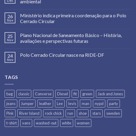
Dec
ambiental
Ministério indica primeira coordenação para o Polo
26
Nov
Cerrado Circular
Plano Nacional de Saneamento Básico – História,
25
Nov
avaliações e perspectivas futuras
Polo Cerrado Circular nasce na RIDE-DF
24
Nov
TAGS
bag
classic
Converse
Diesel
fit
green
Jack and Jones
jeans
Jumper
leather
Lee
levis
man
nypd
party
Pink
River Island
rock chick
run
shoe
stars
sweden
t-shirt
vans
washed-out
white
women