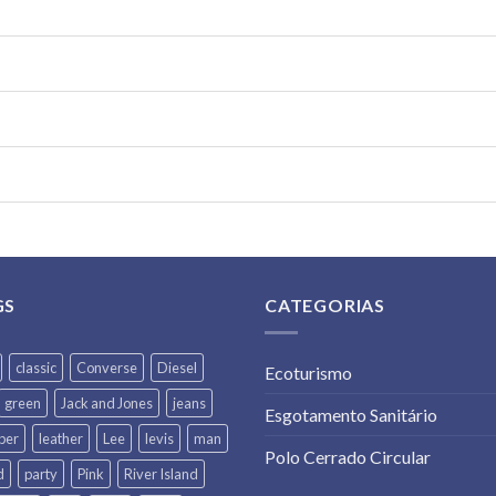
GS
CATEGORIAS
classic
Converse
Diesel
Ecoturismo
green
Jack and Jones
jeans
Esgotamento Sanitário
per
leather
Lee
levis
man
Polo Cerrado Circular
d
party
Pink
River Island