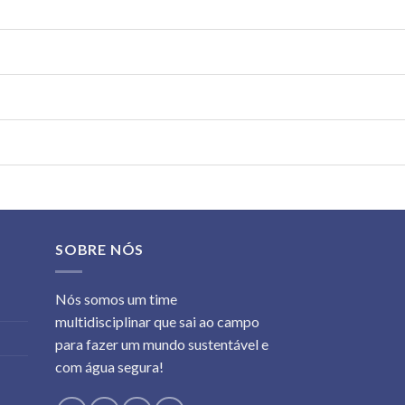
SOBRE NÓS
Nós somos um time
multidisciplinar que sai ao campo
para fazer um mundo sustentável e
com água segura!