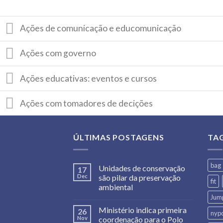
Ações de comunicação e educomunicação
Ações com governo
Ações educativas: eventos e cursos
Ações com tomadores de decições
ÚLTIMAS POSTAGENS
TA
bag
Unidades de conservação
17
Dec
são pilar da preservação
fit
ambiental
Jum
Ministério indica primeira
26
nyp
Nov
coordenação para o Polo