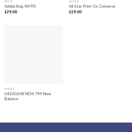
BAGS
SHOES
Adelia Bag, NYPD
All Star Print Ox Converse
£
29.00
£
29.00
SHOES
U420GKW NOK 799 New
Balance