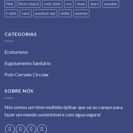
Pink
River Island
rock chick
run
shoe
stars
sweden
t-shirt
vans
washed-out
white
women
CATEGORIAS
Ecoturismo
Esgotamento Sanitário
Polo Cerrado Circular
SOBRE NÓS
Nós somos um time multidisciplinar que sai ao campo para
fazer um mundo sustentável e com água segura!