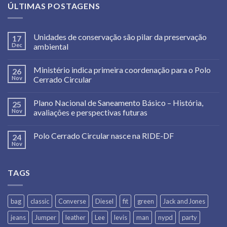
ÚLTIMAS POSTAGENS
Unidades de conservação são pilar da preservação
17
Dec
ambiental
Ministério indica primeira coordenação para o Polo
26
Nov
Cerrado Circular
Plano Nacional de Saneamento Básico – História,
25
Nov
avaliações e perspectivas futuras
Polo Cerrado Circular nasce na RIDE-DF
24
Nov
TAGS
bag
classic
Converse
Diesel
fit
green
Jack and Jones
jeans
Jumper
leather
Lee
levis
man
nypd
party