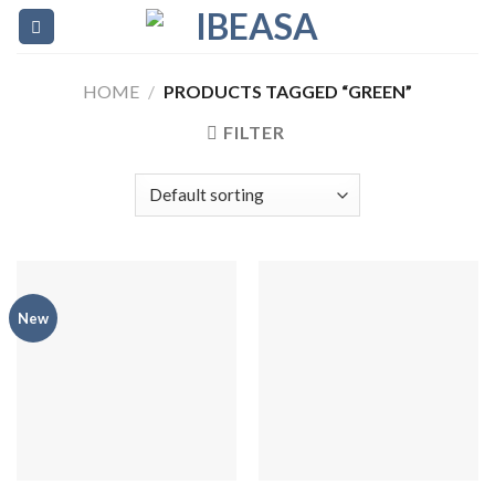
Skip
to
content
HOME
/
PRODUCTS TAGGED “GREEN”
FILTER
New