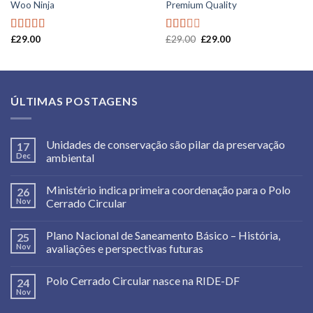
Woo Ninja
Premium Quality
£
29.00
£
29.00
£
29.00
Rated
Rated
4.00
out
2.00
of 5
out
of 5
ÚLTIMAS POSTAGENS
Unidades de conservação são pilar da preservação
17
Dec
ambiental
Ministério indica primeira coordenação para o Polo
26
Nov
Cerrado Circular
Plano Nacional de Saneamento Básico – História,
25
Nov
avaliações e perspectivas futuras
Polo Cerrado Circular nasce na RIDE-DF
24
Nov