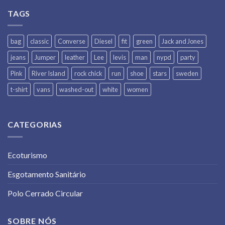
TAGS
bag
classic
Converse
Diesel
fit
green
Jack and Jones
jeans
Jumper
leather
Lee
levis
man
nypd
party
Pink
River Island
rock chick
run
shoe
stars
sweden
t-shirt
vans
washed-out
white
women
CATEGORIAS
Ecoturismo
Esgotamento Sanitário
Polo Cerrado Circular
SOBRE NÓS