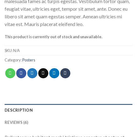
of 5 based
malesuada fames ac turpis egestas. Vestibulum tortor quam,
on
feugiat vitae, ultricies eget, tempor sit amet, ante. Donec eu
customer
ratings
libero sit amet quam egestas semper. Aenean ultricies mi
vitae est. Mauris placerat eleifend leo.
This product is currently out of stock and unavailable.
SKU:
N/A
Category:
Posters
DESCRIPTION
REVIEWS (6)