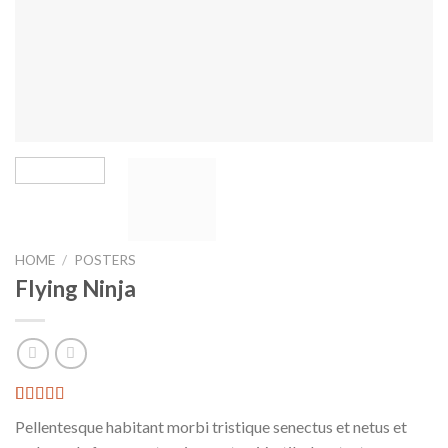
HOME
/
POSTERS
Flying Ninja
Rated
6
Pellentesque habitant morbi tristique senectus et netus et
4.17
out