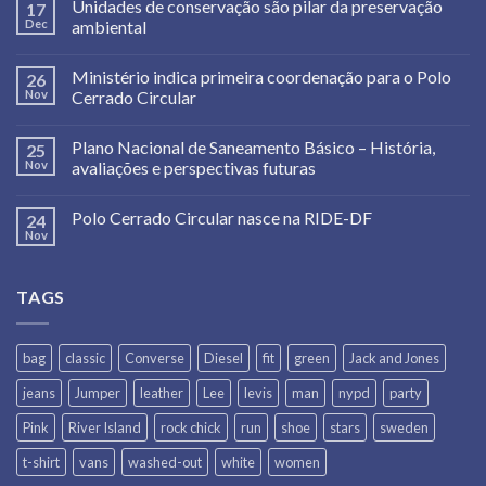
Unidades de conservação são pilar da preservação
17
Dec
ambiental
Ministério indica primeira coordenação para o Polo
26
Nov
Cerrado Circular
Plano Nacional de Saneamento Básico – História,
25
Nov
avaliações e perspectivas futuras
Polo Cerrado Circular nasce na RIDE-DF
24
Nov
TAGS
bag
classic
Converse
Diesel
fit
green
Jack and Jones
jeans
Jumper
leather
Lee
levis
man
nypd
party
Pink
River Island
rock chick
run
shoe
stars
sweden
t-shirt
vans
washed-out
white
women