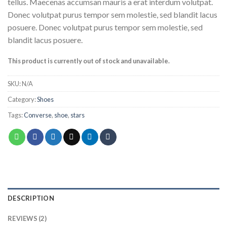
of 5
tellus. Maecenas accumsan mauris a erat interdum volutpat.
based on
Donec volutpat purus tempor sem molestie, sed blandit lacus
customer
ratings
posuere. Donec volutpat purus tempor sem molestie, sed
blandit lacus posuere.
This product is currently out of stock and unavailable.
SKU:
N/A
Category:
Shoes
Tags:
Converse
,
shoe
,
stars
DESCRIPTION
REVIEWS (2)