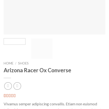
HOME
/
SHOES
Arizona Racer Ox Converse
Rated
2
Vivamus semper adipiscing convallis. Etiam non euismod
4.00
out