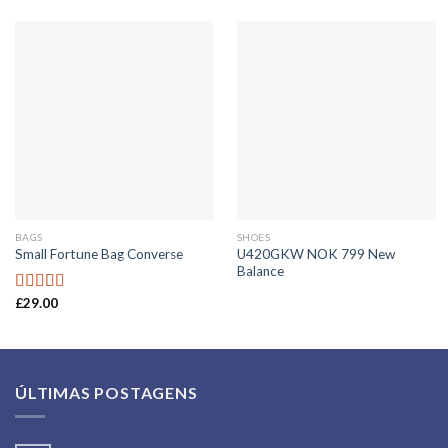
BAGS
SHOES
U420GKW NOK 799 New
Small Fortune Bag Converse
Balance
£
29.00
Rated
4.00
out
of 5
ÚLTIMAS POSTAGENS